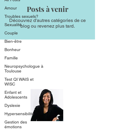
Posts à venir
Amour
Troubles sexuels?
Découvrez d'autres catégories de ce
Sexualité
blog ou revenez plus tard.
Couple
Bien-être
Cabinets Saint-
Bonheur
Aimé
Famille
Neuropsychologue à
Toulouse
Trouvez les meilleurs
Psychologues
de Toulouse
et les meilleurs
Test QI WAIS et
Psychologues de Bordeaux
.
WISC
Enfant et
Adolescents
Dyslexie
Hypersensibilité
Gestion des
émotions
Les cabinets Saint-Aimé
sont une institution