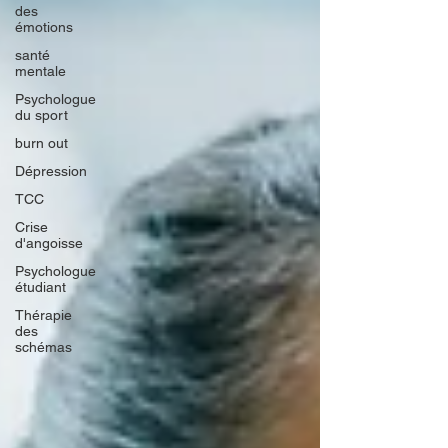
des
émotions
santé
mentale
Psychologue
du sport
burn out
Dépression
TCC
Crise
d'angoisse
Psychologue
étudiant
Thérapie
des
schémas