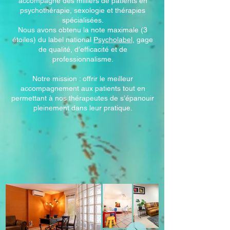
accompagne des milliers de patients en
psychothérapie, sexologie et thérapies
spécialisées.
Nous avons obtenu la note maximale (3
étoiles) du label national
Psycholabel
, gage
de qualité, d’efficacité et de
professionnalisme.
Notre mission : offrir le meilleur
accompagnement aux patients tout en
permettant à nos thérapeutes de s’épanouir
pleinement dans leur pratique.