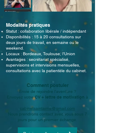
Modalités pratiques
Statut : collaboration libérale / indépendant
Disponibilités : 15 à 20 consultations sur
deux jours de travail, en semaine ou le
weekend.
Locaux : Bordeaux, Toulouse, l'Union
Avantages : secrétariat spécialisé,
supervisions et intervisions mensuelles,
consultations avec la patientèle du cabinet.
Comment postuler
Envie de rejoindre l’aventure ?
Envoyez votre
CV + lettre de motivation
à
:
cabinetsaintaime@gmail.com
Nous prendrons contact avec vous sous 7
jours pour un premier échange.