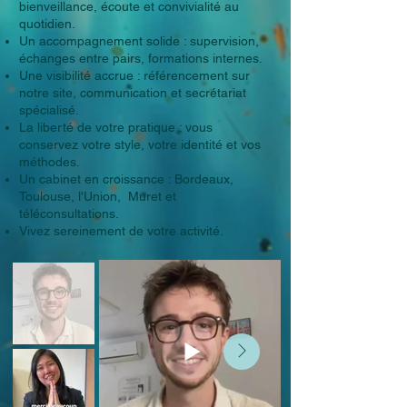
bienveillance, écoute et convivialité au
quotidien.
Un accompagnement solide : supervision,
échanges entre pairs, formations internes.
Une visibilité accrue : référencement sur
notre site, communication et secrétariat
spécialisé.
La liberté de votre pratique : vous
conservez votre style, votre identité et vos
méthodes.
Un cabinet en croissance : Bordeaux,
Toulouse, l'Union, Muret et
téléconsultations.
Vivez sereinement de votre activité.