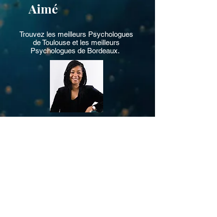
Aimé
Trouvez les meilleurs
Psychologues
de Toulouse
et les meilleurs
Psychologues de Bordeaux
.
Les cabinets Saint-Aimé
sont une institution
de la psychothérapie à Toulouse et
Bordeaux. Depuis 2001, leur fondatrice
Sandra Saint-Aimé
, a sélectionné pour vous
les meilleurs
Psychologues
,
Psychothérapeutes
,
Thérapeutes de couple
,
Neuropsychologue
, qui exercent avec
compétence authenticité et passion.
Consultations en Cabinet ou en
Téléconsultation