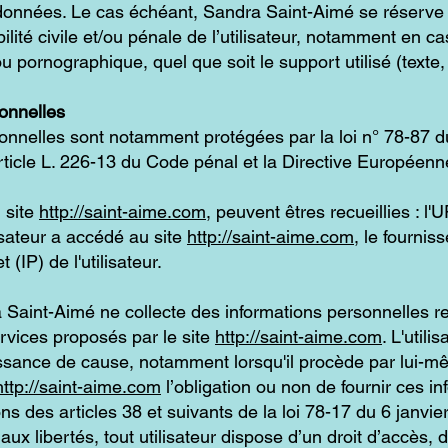
s données. Le cas échéant, Sandra Saint-Aimé se réserve 
lité civile et/ou pénale de l’utilisateur, notamment en 
 ou pornographique, quel que soit le support utilisé (text
onnelles
nnelles sont notamment protégées par la loi n° 78-87 du 
rticle L. 226-13 du Code pénal et la Directive Européen
u site
http://saint-aime.com
, peuvent êtres recueillies : l'
lisateur a accédé au site
http://saint-aime.com
, le fourniss
 (IP) de l'utilisateur.
Saint-Aimé ne collecte des informations personnelles rela
rvices proposés par le site
http://saint-aime.com
. L'utili
sance de cause, notamment lorsqu'il procède par lui-même
http://saint-aime.com
l’obligation ou non de fournir ces in
 des articles 38 et suivants de la loi 78-17 du 6 janvier
 aux libertés, tout utilisateur dispose d’un droit d’accès, d