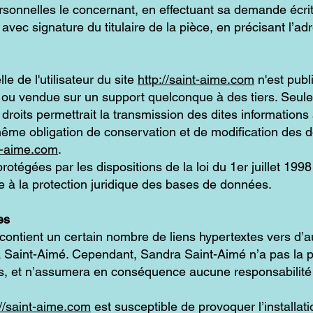
rsonnelles le concernant, en effectuant sa demande écr
é avec signature du titulaire de la pièce, en précisant l’a
e de l'utilisateur du site
http://saint-aime.com
n'est publi
ou vendue sur un support quelconque à des tiers. Seule
roits permettrait la transmission des dites informations 
 même obligation de conservation et de modification des 
nt-aime.com
.
tégées par les dispositions de la loi du 1er juillet 1998
e à la protection juridique des bases de données.
es
contient un certain nombre de liens hypertextes vers d’au
 Saint-Aimé. Cependant, Sandra Saint-Aimé n’a pas la poss
tés, et n’assumera en conséquence aucune responsabilité 
://saint-aime.com
est susceptible de provoquer l’installat