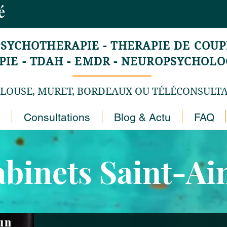
mé
PSYCHOTHERAPIE - THERAPIE DE COUPL
E - TDAH - EMDR - NEUROPSYCHOLOG
LOUSE, MURET, BORDEAUX OU TÉLÉCONSULT
Consultations
Blog & Actu
FAQ
binets Saint-A
 un