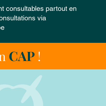
t consultables partout en
onsultations via
pe
CAP
un
!