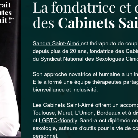
La fondatrice et 
rait
utes
des
Cabinets Sa
it !"
Sandra Saint-Aimé
est thérapeute de coupl
depuis plus de 20 ans, fondatrice des Cabi
du
Syndicat National des Sexologues Clini
Son approche novatrice et humaine a un im
Elle a formé une équipe thérapeutes parta
bienveillance et inclusivité.
Les Cabinets Saint-Aimé offrent un accom
Toulouse, Muret, L'Union
, Bordeaux et à di
et
LGBTQ-friendly
. Sandra est diplômée en
sexologie, auteure d'outils pour la vie de 
personnel.