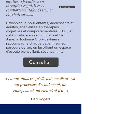
adultes, spécialisée en
thérapies cognitives et
En savoir +
comportementales (TCC) et
Psychotraumas.
Psychologue pour enfants, adolescents et 
adultes, spécialisée en thérapies 
cognitives et comportementales (TCC) et 
collaboratrice au sein du cabinet Saint-
Aimé, à Toulouse Croix-de-Pierre, 
j'accompagne chaque patient  sur son 
parcours de vie, en lui offrant un espace 
d’écoute bienveillant, sécurisant, 
personnalisé et respectueux de son 
propre rythme.

Consulter
Experte des jeunes enfants dès 4 ans, je 
propose également un accompagnement 
en guidance parentale pour soutenir les 
« La vie, dans ce qu'elle a de meilleur, est 
parents en difficulté.

un processus d'écoulement, de 
Lors de mes séances , je vous apprendrai 
à mobiliser vos ressources, pour mieux 
changement, où rien n'est fixe. »
comprendre vos fonctionnements, et vous 
permettre d'avancer concrètement vers 
Carl Rogers
les solutions qui vous permettront de faire 
face aux difficultés que vous rencontrez.