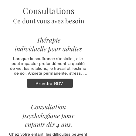
un mieux-être durable.
Consultations
Ce dont vous avez besoin
Thérapie
individuelle pour adultes
Lorsque la souffrance s’installe , elle 
peut impacter profondément la qualité 
de vie, les relations, le travail et l’estime 
de soi. Anxiété permanente, stress, 
fatigue émotionnelle, pensées 
envahissantes, perte de sens, tristesse, 
Prendre RDV
solitude, impression de ne plus 
avancer… Ces difficultés nécessitent 
parfois d'être accompagnées, pour être 
plus rapidement traversées. Faites le 
Consultation
premier pas vers le mieux-être : prenez 
rendez-vous !
psychologique pour
enfants dès 4 ans.
Chez votre enfant, les difficultés peuvent 