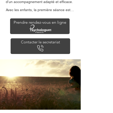
d’un accompagnement adapté et efficace.

Avec les enfants, la première séance est 
toujours pensée en fonction de l’âge et 
des besoins de l’enfant. Elle comprend un 
temps d’échange avec l’enfant, ainsi qu’un 
Prendre rendez-vous en ligne
temps avec les parents, afin de recueillir 
tous les éléments nécessaires pour 
avancer de la manière la plus pertinente 
possible. La présence et l’implication des 
Contacter le secretariat
parents font partie intégrante du travail 
thérapeutique auprès des plus jeunes.

À l’issue de cette première rencontre, je 
vous propose un accompagnement 
personnalisé comprenant :

- la définition des objectifs thérapeutiques,

- les outils et méthodes utilisés dans le 
cadre des thérapies cognitives et 
comportementales (TCC),

- le rythme des consultations adapté à 
votre situation,

- ainsi que des premiers axes de travail et 
conseils pour vous permettre de 
progresser entre deux séances.

Mon objectif est de vous offrir un cadre 
clair, rassurant et bienveillant, dans lequel 
chacun peut avancer à son rythme vers 