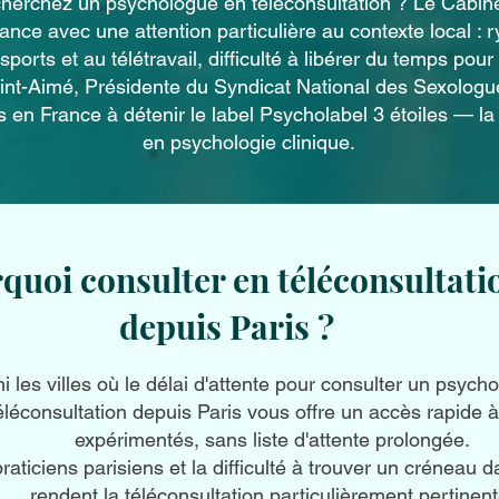
 cherchez un psychologue en téléconsultation ? Le Cabi
rance avec une attention particulière au contexte local : 
ports et au télétravail, difficulté à libérer du temps pour
t-Aimé, Présidente du Syndicat National des Sexologues
s en France à détenir le label Psycholabel 3 étoiles — la 
en psychologie clinique.
quoi consulter en téléconsultati
depuis Paris ?
 les villes où le délai d'attente pour consulter un psy
éléconsultation depuis Paris vous offre un accès rapide 
expérimentés, sans liste d'attente prolongée.
aticiens parisiens et la difficulté à trouver un créneau
rendent la téléconsultation particulièrement pertinent