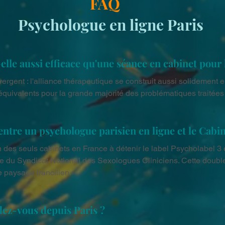
FAQ
Psychologue en ligne Paris
elle aussi efficace qu'une séance en cabinet pour 
rgent : l'alliance thérapeutique se construit aussi solidement en 
équivalents pour la grande majorité des problématiques traitées
 entre un psychologue parisien en ligne et le Cabi
des seuls cabinets en France à détenir le label Psycholabel 3 étoi
 du Syndicat National des Sexologues Cliniciens. Cette double c
le paysage francilien.
z-vous depuis Paris ?