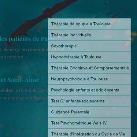
Thérapie de couple à Toulouse
Thérapie individuelle
les patients de Paris ?
Sexothérapie
visio qu'en présentiel, et les 
 au cabinet.
Hypnothérapie à Toulouse
Thérapie Cognitive et Comportementale
net Saint-Aimé ?
Neuropsychologie à Toulouse
Psychologie enfants et adolescents
les, et il est dirigé par 
aution scientifique et 
Test Qi enfants/adolescents
Guidance Parentale
Test Psychométrique Wais IV
Thérapie d'Intégration du Cycle de Vie