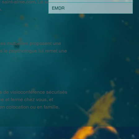
saint-aime.com. Le secrétariat 
EMDR
e.
nes mutuelles proposent une 
is le psychologue lui remet une 
ls de visioconférence sécurisés 
e et fermé chez vous, et 
en colocation ou en famille.