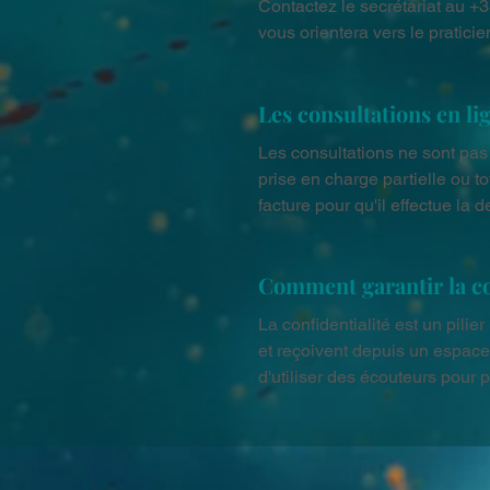
Contactez le secrétariat au +
vous orientera vers le praticie
Les consultations en li
Les consultations ne sont pas
prise en charge partielle ou to
facture pour qu'il effectue l
Comment garantir la con
La confidentialité est un pilie
et reçoivent depuis un espace
d'utiliser des écouteurs pour 