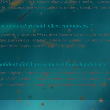
33 5 61 80 44 04 ou prenez rendez-vous directement en ligne sur 
n le mieux adapté à votre situation et à votre disponibilité horair
gne depuis Paris sont-elles remboursées ?
 prises en charge par l'Assurance Maladie. En revanche, certai
tale. Dans ce cas, le patient règle la consultation au cabinet, pu
a demande de remboursement auprès de sa mutuelle.
fidentialité d'une séance en ligne depuis Paris ?
r non négociable de notre cadre. Nos praticiens utilisent des outi
 privé. Côté patient, nous recommandons de choisir un lieu calm
préserver l'intimité des échanges, particulièrement si vous vivez 