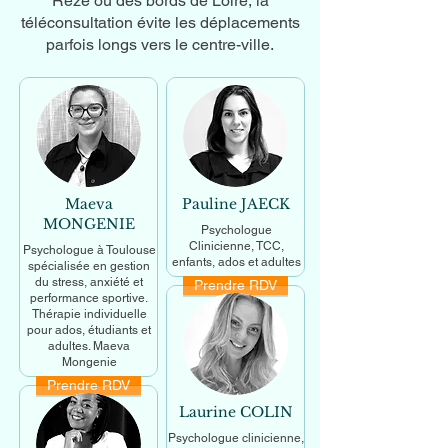
Rezé ou des bords de Loire, la
téléconsultation évite les déplacements
parfois longs vers le centre-ville.
Maeva
Pauline JAECK
MONGENIE
Psychologue
Clinicienne, TCC,
Psychologue à Toulouse
enfants, ados et adultes
spécialisée en gestion
du stress, anxiété et
Prendre RDV
En savoir +
performance sportive.
Thérapie individuelle
pour ados, étudiants et
adultes. Maeva
Mongenie
Prendre RDV
En savoir +
Laurine COLIN
Psychologue clinicienne,