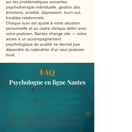
sur les problématiques suivantes :
psychothérapie individuelle, gestion des
émotions, anxiété, dépression, burn-out,
troubles relationnels.
Chaque suivi est ajusté à votre situation
personnelle et au cadre clinique défini avec
votre praticien. Nantes change vite — votre
accès à un accompagnement
psychologique de qualité ne devrait pas
dépendre du calendrier d'un seul praticien
local.
FAQ
Psychologue en ligne Nantes
La téléconsultation est-elle aussi
efficace qu'une séance en cabinet
pour les patients de Nantes ?
Oui. Les études cliniques convergent : 
l'alliance thérapeutique se construit aussi 
solidement en visio qu'en présentiel, et 