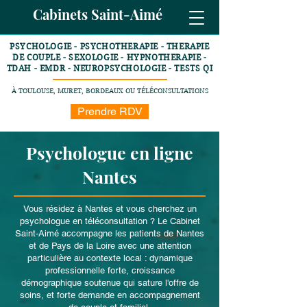
Cabinets Saint-Aimé
PSYCHOLOGIE - PSYCHOTHERAPIE - THERAPIE
DE COUPLE - SEXOLOGIE - HYPNOTHERAPIE -
TDAH - EMDR - NEUROPSYCHOLOGIE - TESTS QI
À TOULOUSE, MURET, BORDEAUX OU TÉLÉCONSULTATIONS
Prendre RDV
Psychologue en ligne
Nantes
Vous résidez à Nantes et vous cherchez un
psychologue en téléconsultation ? Le Cabinet
Saint-Aimé accompagne les patients de Nantes
et de Pays de la Loire avec une attention
particulière au contexte local : dynamique
professionnelle forte, croissance
démographique soutenue qui sature l'offre de
soins, et forte demande en accompagnement