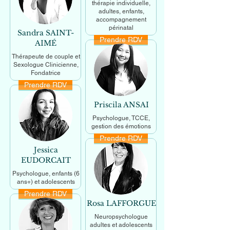
thérapie individuelle,
adultes, enfants,
accompagnement
périnatal
Sandra SAINT-
Prendre RDV
En savoir +
AIMÉ
Thérapeute de couple et
Sexologue Clinicienne,
Fondatrice
Prendre RDV
En savoir +
Priscila ANSAI
Psychologue, TCCE,
gestion des émotions
Prendre RDV
En savoir +
Jessica
EUDORCAIT
Psychologue, enfants (6
ans+) et adolescents
Prendre RDV
En savoir +
Rosa LAFFORGUE
Neuropsychologue
adultes et adolescents