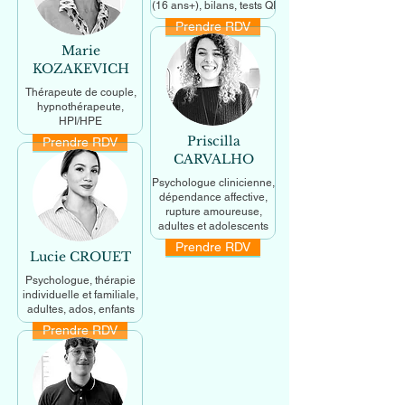
(16 ans+), bilans, tests QI
Prendre RDV
En savoir +
Marie
KOZAKEVICH
Thérapeute de couple,
hypnothérapeute,
HPI/HPE
Priscilla
Prendre RDV
En savoir +
CARVALHO
Psychologue clinicienne,
dépendance affective,
rupture amoureuse,
adultes et adolescents
Prendre RDV
En savoir +
Lucie CROUET
Psychologue, thérapie
individuelle et familiale,
adultes, ados, enfants
Prendre RDV
En savoir +