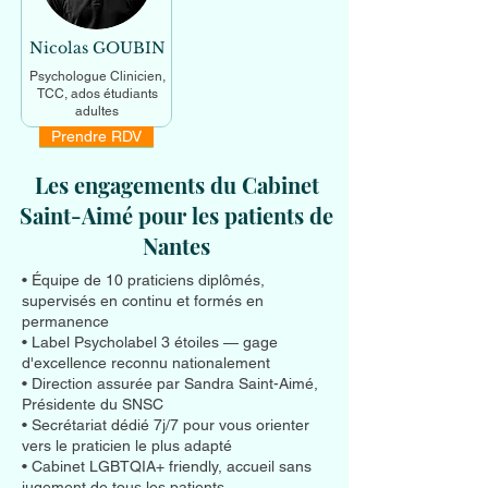
Nicolas GOUBIN
Psychologue Clinicien,
TCC, ados étudiants
adultes
Prendre RDV
En savoir +
Les engagements du Cabinet
Saint-Aimé pour les patients de
Nantes
• Équipe de 10 praticiens diplômés,
supervisés en continu et formés en
permanence
• Label Psycholabel 3 étoiles — gage
d'excellence reconnu nationalement
• Direction assurée par Sandra Saint-Aimé,
Présidente du SNSC
• Secrétariat dédié 7j/7 pour vous orienter
vers le praticien le plus adapté
• Cabinet LGBTQIA+ friendly, accueil sans
jugement de tous les patients