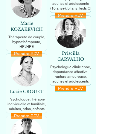
adultes et adolescents
(16 ans+), bilans, tests QI
Prendre RDV
En savoir +
Marie
KOZAKEVICH
Thérapeute de couple,
hypnothérapeute,
HPI/HPE
Priscilla
Prendre RDV
En savoir +
CARVALHO
Psychologue clinicienne,
dépendance affective,
rupture amoureuse,
adultes et adolescents
Prendre RDV
En savoir +
Lucie CROUET
Psychologue, thérapie
individuelle et familiale,
adultes, ados, enfants
Prendre RDV
En savoir +