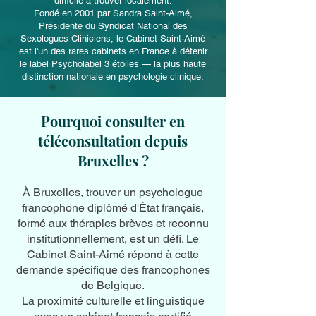
difficile à trouver localement.
Fondé en 2001 par Sandra Saint-Aimé,
Présidente du Syndicat National des
Sexologues Cliniciens, le Cabinet Saint-Aimé
est l'un des rares cabinets en France à détenir
le label Psycholabel 3 étoiles — la plus haute
distinction nationale en psychologie clinique.
Pourquoi consulter en
téléconsultation depuis
Bruxelles ?
À Bruxelles, trouver un psychologue
francophone diplômé d'État français,
formé aux thérapies brèves et reconnu
institutionnellement, est un défi. Le
Cabinet Saint-Aimé répond à cette
demande spécifique des francophones
de Belgique.
La proximité culturelle et linguistique