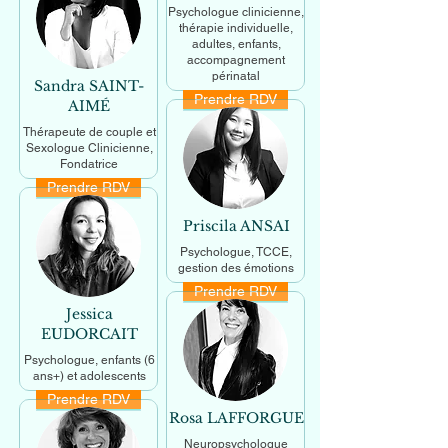
Psychologue clinicienne,
thérapie individuelle,
adultes, enfants,
accompagnement
périnatal
Sandra SAINT-
Prendre RDV
En savoir +
AIMÉ
Thérapeute de couple et
Sexologue Clinicienne,
Fondatrice
Prendre RDV
En savoir +
Priscila ANSAI
Psychologue, TCCE,
gestion des émotions
Prendre RDV
En savoir +
Jessica
EUDORCAIT
Psychologue, enfants (6
ans+) et adolescents
Prendre RDV
En savoir +
Rosa LAFFORGUE
Neuropsychologue