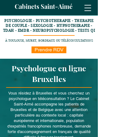
Cabinets Saint-Aimé
PSYCHOLOGIE - PSYCHOTHERAPIE - THERAPIE
DE COUPLE - SEXOLOGIE - HYPNOTHERAPIE -
TDAH - EMDR - NEUROPSYCHOLOGIE - TESTS QI
À TOULOUSE, MURET, BORDEAUX OU TÉLÉCONSULTATIONS
Prendre RDV
Psychologue en ligne
Bruxelles
Vous résidez à Bruxelles et vous cherchez un
psychologue en téléconsultation ? Le Cabinet
Saint-Aimé accompagne les patients de
Bruxelles et de Belgique avec une attention
particulière au contexte local : capitale
européenne et internationale, population
d'expatriés francophones nombreuse, demande
forte d'accompagnement en français de qualité