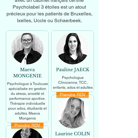
avec un cabinet français certifié
Psycholabel 3 étoiles est un atout
précieux pour les patients de Bruxelles,
Ixelles, Uccle ou Schaerbeek.
Maeva
Pauline JAECK
MONGENIE
Psychologue
Clinicienne, TCC,
Psychologue à Toulouse
enfants, ados et adultes
spécialisée en gestion
du stress, anxiété et
Prendre RDV
En savoir +
performance sportive.
Thérapie individuelle
pour ados, étudiants et
adultes. Maeva
Mongenie
Prendre RDV
En savoir +
Laurine COLIN