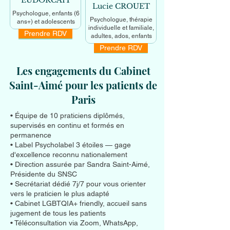
EUDORCAIT
Lucie CROUET
Psychologue, enfants (6
Psychologue, thérapie
ans+) et adolescents
individuelle et familiale,
Prendre RDV
En savoir +
adultes, ados, enfants
Prendre RDV
En savoir +
Les engagements du Cabinet
Saint-Aimé pour les patients de
Paris
• Équipe de 10 praticiens diplômés,
supervisés en continu et formés en
permanence
• Label Psycholabel 3 étoiles — gage
d'excellence reconnu nationalement
• Direction assurée par Sandra Saint-Aimé,
Présidente du SNSC
• Secrétariat dédié 7j/7 pour vous orienter
vers le praticien le plus adapté
• Cabinet LGBTQIA+ friendly, accueil sans
jugement de tous les patients
• Téléconsultation via Zoom, WhatsApp,