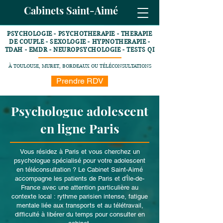
Cabinets Saint-Aimé
PSYCHOLOGIE - PSYCHOTHERAPIE - THERAPIE
DE COUPLE - SEXOLOGIE - HYPNOTHERAPIE -
TDAH - EMDR - NEUROPSYCHOLOGIE - TESTS QI
À TOULOUSE, MURET, BORDEAUX OU TÉLÉCONSULTATIONS
Prendre RDV
Psychologue adolescent
en ligne Paris
Vous résidez à Paris et vous cherchez un
psychologue spécialisé pour votre adolescent
en téléconsultation ? Le Cabinet Saint-Aimé
accompagne les patients de Paris et d'Île-de-
France avec une attention particulière au
contexte local : rythme parisien intense, fatigue
mentale liée aux transports et au télétravail,
difficulté à libérer du temps pour consulter en