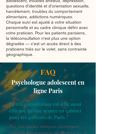
adolescent, troubles anxieux, dépression,
questions d'identité et d'orientation sexuelle,
harcèlement, troubles du comportement
alimentaire, addictions numériques.
Chaque suivi est ajusté à votre situation
personnelle et au cadre clinique défini avec
votre praticien. Pour les patients parisiens,
la téléconsultation n'est plus une option
dégradée — c'est un accès direct à des
praticiens triés sur le volet, sans contrainte
géographique.
FAQ
Psychologue adolescent en
ligne Paris
La téléconsultation est-elle aussi
efficace qu'une séance en cabinet
pour les patients de Paris ?
Oui. Les études cliniques convergent : 
l'alliance thérapeutique se construit aussi 