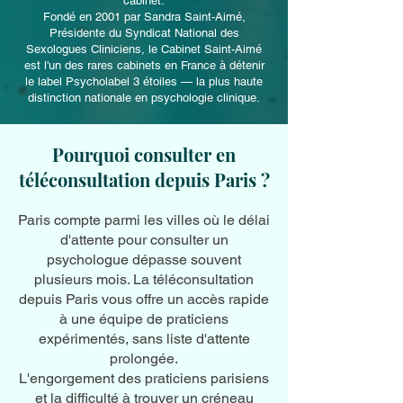
cabinet.
Fondé en 2001 par Sandra Saint-Aimé,
Présidente du Syndicat National des
Sexologues Cliniciens, le Cabinet Saint-Aimé
est l'un des rares cabinets en France à détenir
le label Psycholabel 3 étoiles — la plus haute
distinction nationale en psychologie clinique.
Pourquoi consulter en
téléconsultation depuis Paris ?
Paris compte parmi les villes où le délai
d'attente pour consulter un
psychologue dépasse souvent
plusieurs mois. La téléconsultation
depuis Paris vous offre un accès rapide
à une équipe de praticiens
expérimentés, sans liste d'attente
prolongée.
L'engorgement des praticiens parisiens
et la difficulté à trouver un créneau