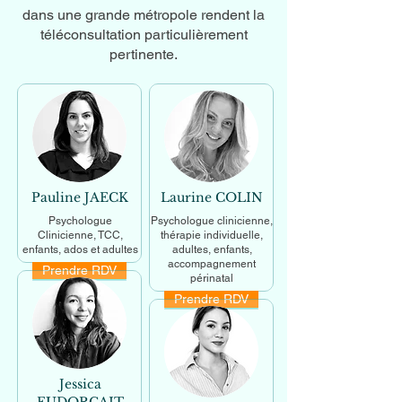
dans une grande métropole rendent la
téléconsultation particulièrement
pertinente.
Pauline JAECK
Laurine COLIN
Psychologue
Psychologue clinicienne,
Clinicienne, TCC,
thérapie individuelle,
enfants, ados et adultes
adultes, enfants,
accompagnement
Prendre RDV
En savoir +
périnatal
Prendre RDV
En savoir +
Jessica