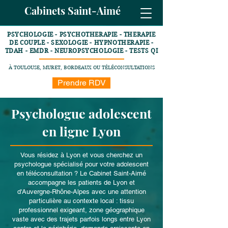
Cabinets Saint-Aimé
PSYCHOLOGIE - PSYCHOTHERAPIE - THERAPIE
DE COUPLE - SEXOLOGIE - HYPNOTHERAPIE -
TDAH - EMDR - NEUROPSYCHOLOGIE - TESTS QI
À TOULOUSE, MURET, BORDEAUX OU TÉLÉCONSULTATIONS
Prendre RDV
Psychologue adolescent
en ligne Lyon
Vous résidez à Lyon et vous cherchez un
psychologue spécialisé pour votre adolescent
en téléconsultation ? Le Cabinet Saint-Aimé
accompagne les patients de Lyon et
d'Auvergne-Rhône-Alpes avec une attention
particulière au contexte local : tissu
professionnel exigeant, zone géographique
vaste avec des trajets parfois longs entre Lyon