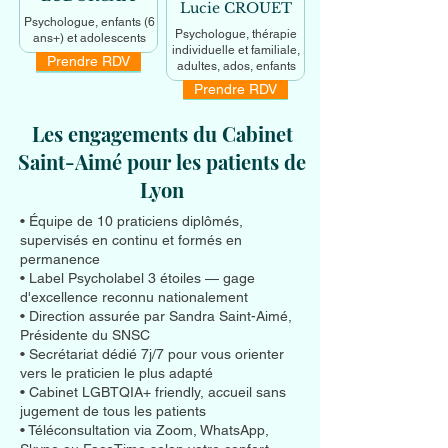
Lucie CROUET
Psychologue, enfants (6
Psychologue, thérapie
ans+) et adolescents
individuelle et familiale,
Prendre RDV
En savoir +
adultes, ados, enfants
Prendre RDV
En savoir +
Les engagements du Cabinet
Saint-Aimé pour les patients de
Lyon
• Équipe de 10 praticiens diplômés,
supervisés en continu et formés en
permanence
• Label Psycholabel 3 étoiles — gage
d'excellence reconnu nationalement
• Direction assurée par Sandra Saint-Aimé,
Présidente du SNSC
• Secrétariat dédié 7j/7 pour vous orienter
vers le praticien le plus adapté
• Cabinet LGBTQIA+ friendly, accueil sans
jugement de tous les patients
• Téléconsultation via Zoom, WhatsApp,