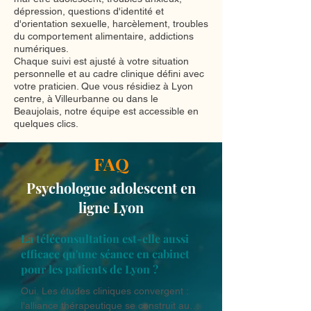
dépression, questions d'identité et
d'orientation sexuelle, harcèlement, troubles
du comportement alimentaire, addictions
numériques.
Chaque suivi est ajusté à votre situation
personnelle et au cadre clinique défini avec
votre praticien. Que vous résidiez à Lyon
centre, à Villeurbanne ou dans le
Beaujolais, notre équipe est accessible en
quelques clics.
FAQ
Psychologue adolescent en
ligne Lyon
La téléconsultation est-elle aussi
efficace qu'une séance en cabinet
pour les patients de Lyon ?
Oui. Les études cliniques convergent : 
l'alliance thérapeutique se construit aussi 