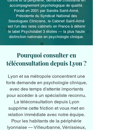
centre et la périphérie, demande croissante en
accompagnement psychologique de qualité.
Fondé en 2001 par Sandra Saint-Aimé,
Présidente du Syndicat National des
Sexologues Cliniciens, le Cabinet Saint-Aimé
est l'un des rares cabinets en France à détenir
le label Psycholabel 3 étoiles — la plus haute
distinction nationale en psychologie clinique.
Pourquoi consulter en
téléconsultation depuis Lyon ?
Lyon et sa métropole concentrent une
forte demande en psychologie clinique,
avec des temps d'attente importants
pour accéder à un spécialiste reconnu.
La téléconsultation depuis Lyon
supprime cette friction et vous met en
relation immédiate avec notre équipe.
Pour les habitants de la périphérie
lyonnaise — Villeurbanne, Vénissieux,