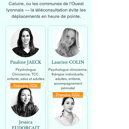
Caluire, ou les communes de l'Ouest
lyonnais — la téléconsultation évite les
déplacements en heure de pointe.
Pauline JAECK
Laurine COLIN
Psychologue
Psychologue clinicienne,
Clinicienne, TCC,
thérapie individuelle,
enfants, ados et adultes
adultes, enfants,
accompagnement
Prendre RDV
En savoir +
périnatal
Prendre RDV
En savoir +
Jessica
EUDORCAIT