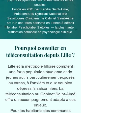
psychologique chez les jeunes adultes et les
couples.
Fondé en 2001 par Sandra Saint-Aimé,
Présidente du Syndicat National des
Sexologues Cliniciens, le Cabinet Saint-Aimé
est l'un des rares cabinets en France à détenir
le label Psycholabel 3 étoiles — la plus haute
distinction nationale en psychologie clinique.
Pourquoi consulter en
téléconsultation depuis Lille ?
Lille et la métropole lilloise comptent
une forte population étudiante et de
jeunes actifs particulièrement exposés
au stress, à l'anxiété et aux troubles
dépressifs saisonniers. La
téléconsultation au Cabinet Saint-Aimé
offre un accompagnement adapté à ces
enjeux.
Pour les habitants des communes