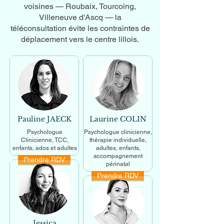
voisines — Roubaix, Tourcoing,
Villeneuve d'Ascq — la
téléconsultation évite les contraintes de
déplacement vers le centre lillois.
Pauline JAECK
Laurine COLIN
Psychologue
Psychologue clinicienne,
Clinicienne, TCC,
thérapie individuelle,
enfants, ados et adultes
adultes, enfants,
accompagnement
Prendre RDV
En savoir +
périnatal
Prendre RDV
En savoir +
Jessica