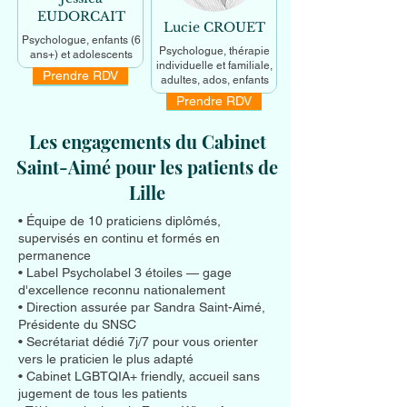
EUDORCAIT
Lucie CROUET
Psychologue, enfants (6
Psychologue, thérapie
ans+) et adolescents
individuelle et familiale,
Prendre RDV
En savoir +
adultes, ados, enfants
Prendre RDV
En savoir +
Les engagements du Cabinet
Saint-Aimé pour les patients de
Lille
• Équipe de 10 praticiens diplômés,
supervisés en continu et formés en
permanence
• Label Psycholabel 3 étoiles — gage
d'excellence reconnu nationalement
• Direction assurée par Sandra Saint-Aimé,
Présidente du SNSC
• Secrétariat dédié 7j/7 pour vous orienter
vers le praticien le plus adapté
• Cabinet LGBTQIA+ friendly, accueil sans
jugement de tous les patients