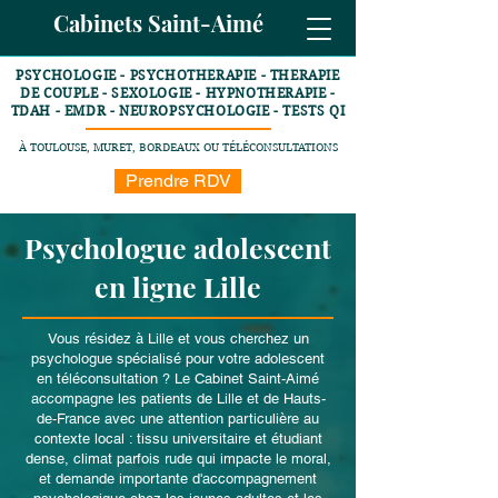
Cabinets Saint-Aimé
PSYCHOLOGIE - PSYCHOTHERAPIE - THERAPIE
DE COUPLE - SEXOLOGIE - HYPNOTHERAPIE -
TDAH - EMDR - NEUROPSYCHOLOGIE - TESTS QI
À TOULOUSE, MURET, BORDEAUX OU TÉLÉCONSULTATIONS
Prendre RDV
Psychologue adolescent
en ligne Lille
Vous résidez à Lille et vous cherchez un
psychologue spécialisé pour votre adolescent
en téléconsultation ? Le Cabinet Saint-Aimé
accompagne les patients de Lille et de Hauts-
de-France avec une attention particulière au
contexte local : tissu universitaire et étudiant
dense, climat parfois rude qui impacte le moral,
et demande importante d'accompagnement