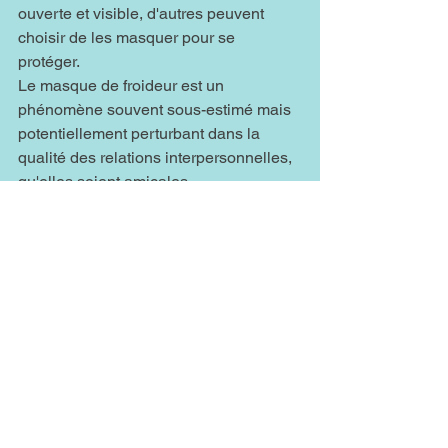
ouverte et visible, d'autres peuvent 
choisir de les masquer pour se 
protéger. 
Le masque de froideur est un 
phénomène souvent sous-estimé mais 
potentiellement perturbant dans la 
qualité des relations interpersonnelles, 
qu'elles soient amicales, 
professionnelles ou conjugales. Ce 
comportement, qui se manifeste par un 
détachement émotionnel ou une 
réserve excessive, peut avoir des 
répercussions significatives sur la 
manière dont nous interagissons avec 
les autres et sur la solidité des liens 
que nous établissons.
Dans le cadre des relations amicales, 
le masque de froideur peut créer des 
malentendus et des tensions, rendant 