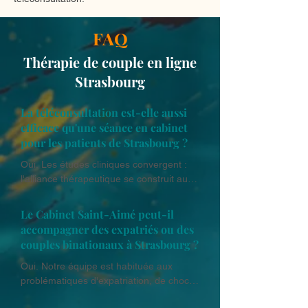
FAQ
Thérapie de couple en ligne
Strasbourg
La téléconsultation est-elle aussi
efficace qu'une séance en cabinet
pour les patients de Strasbourg ?
Oui. Les études cliniques convergent : 
l'alliance thérapeutique se construit aussi 
solidement en visio qu'en présentiel, et 
les résultats thérapeutiques sont 
Le Cabinet Saint-Aimé peut-il
équivalents pour la grande majorité des 
accompagner des expatriés ou des
problématiques traitées au cabinet.
couples binationaux à Strasbourg ?
Oui. Notre équipe est habituée aux 
problématiques d'expatriation, de choc 
culturel et de dynamiques de couple 