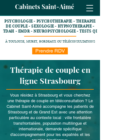
Cabinets Saint-Aimé
PSYCHOLOGIE - PSYCHOTHERAPIE - THERAPIE
DE COUPLE - SEXOLOGIE - HYPNOTHERAPIE -
TDAH - EMDR - NEUROPSYCHOLOGIE - TESTS QI
À TOULOUSE, MURET, BORDEAUX OU TÉLÉCONSULTATIONS
Prendre RDV
Thérapie de couple en
ligne Strasbourg
Vous résidez à Strasbourg et vous cherchez
une thérapie de couple en téléconsultation ? Le
Cabinet Saint-Aimé accompagne les patients de
Strasbourg et de Grand Est avec une attention
particulière au contexte local : ville frontalière
transfrontalière, population multilingue et
internationale, demande spécifique
d'accompagnement pour les expatriés et les