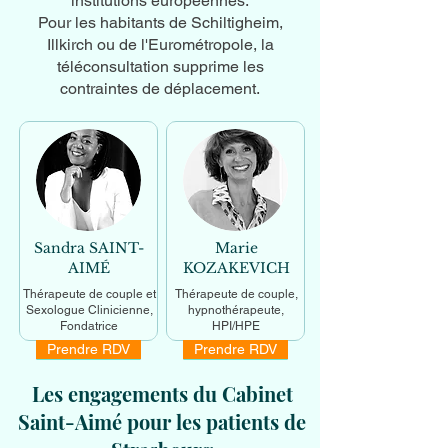
institutions européennes.
Pour les habitants de Schiltigheim,
Illkirch ou de l'Eurométropole, la
téléconsultation supprime les
contraintes de déplacement.
Sandra SAINT-
Marie
AIMÉ
KOZAKEVICH
Thérapeute de couple et
Thérapeute de couple,
Sexologue Clinicienne,
hypnothérapeute,
Fondatrice
HPI/HPE
Prendre RDV
Prendre RDV
En savoir +
En savoir +
Les engagements du Cabinet
Saint-Aimé pour les patients de