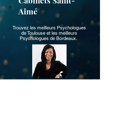
Cabinets Saint-
nous recommandons de choisir un lieu 
Aimé
calme et fermé chez vous, et d'utiliser 
des écouteurs pour préserver l'intimité 
des échanges, particulièrement si vous 
Trouvez les meilleurs
Psychologues
vivez en colocation ou en famille.
de Toulouse
et les meilleurs
Psychologues de Bordeaux
.
Les cabinets Saint-Aimé
sont une institution
de la psychothérapie à Toulouse et
Bordeaux. Depuis 2001, leur fondatrice
Sandra Saint-Aimé
, a sélectionné pour vous
les meilleurs
Psychologues
,
Psychothérapeutes
,
Thérapeutes de couple
,
Neuropsychologue
, qui exercent avec
compétence authenticité et passion.
Consultations en Cabinet ou en