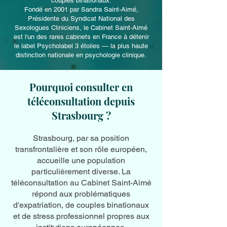
couples binationaux.
Fondé en 2001 par Sandra Saint-Aimé,
Présidente du Syndicat National des
Sexologues Cliniciens, le Cabinet Saint-Aimé
est l'un des rares cabinets en France à détenir
le label Psycholabel 3 étoiles — la plus haute
distinction nationale en psychologie clinique.
Pourquoi consulter en
téléconsultation depuis
Strasbourg ?
Strasbourg, par sa position
transfrontalière et son rôle européen,
accueille une population
particulièrement diverse. La
téléconsultation au Cabinet Saint-Aimé
répond aux problématiques
d'expatriation, de couples binationaux
et de stress professionnel propres aux