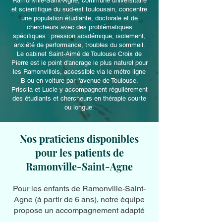
Ramonville-Saint-Agne, commune universitaire
et scientifique du sud-est toulousain, concentre
une population étudiante, doctorale et de
chercheurs avec des problématiques
spécifiques : pression académique, isolement,
anxiété de performance, troubles du sommeil.
Le cabinet Saint-Aimé de Toulouse Croix de
Pierre est le point d'ancrage le plus naturel pour
les Ramonvillois, accessible via le métro ligne
B ou en voiture par l'avenue de Toulouse.
Priscila et Lucie y accompagnent régulièrement
des étudiants et chercheurs en thérapie courte
ou longue.
Nos praticiens disponibles
pour les patients de
Ramonville-Saint-Agne
Pour les enfants de Ramonville-Saint-
Agne (à partir de 6 ans), notre équipe
propose un accompagnement adapté