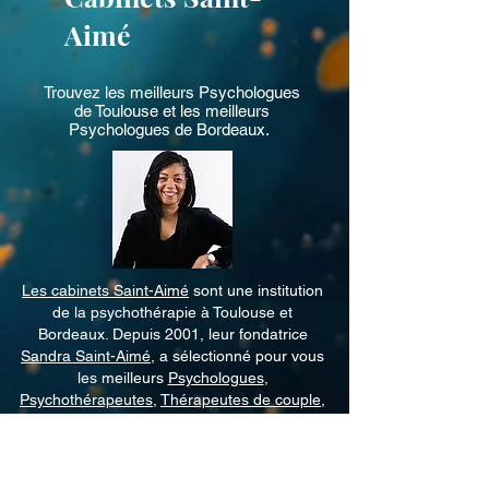
leur orientation sexuelle ou leur identité 
Aimé
de genre.
Trouvez les meilleurs
Psychologues
de Toulouse
et les meilleurs
Psychologues de Bordeaux
.
Les cabinets Saint-Aimé
sont une institution
de la psychothérapie à Toulouse et
Bordeaux. Depuis 2001, leur fondatrice
Sandra Saint-Aimé
, a sélectionné pour vous
les meilleurs
Psychologues
,
Psychothérapeutes
,
Thérapeutes de couple
,
Neuropsychologue
, qui exercent avec
compétence authenticité et passion.
Consultations en Cabinet ou en