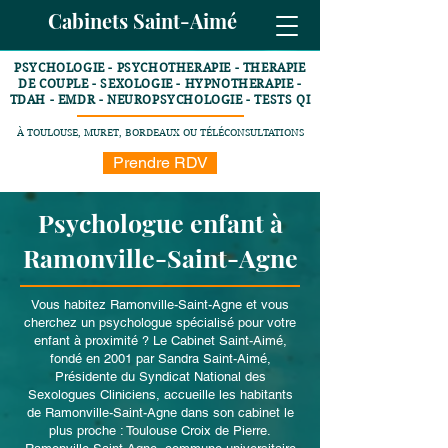
Cabinets Saint-Aimé
PSYCHOLOGIE - PSYCHOTHERAPIE - THERAPIE
DE COUPLE - SEXOLOGIE - HYPNOTHERAPIE -
TDAH - EMDR - NEUROPSYCHOLOGIE - TESTS QI
À TOULOUSE, MURET, BORDEAUX OU TÉLÉCONSULTATIONS
Prendre RDV
Psychologue enfant à
Ramonville-Saint-Agne
Vous habitez Ramonville-Saint-Agne et vous
cherchez un psychologue spécialisé pour votre
enfant à proximité ? Le Cabinet Saint-Aimé,
fondé en 2001 par Sandra Saint-Aimé,
Présidente du Syndicat National des
Sexologues Cliniciens, accueille les habitants
de Ramonville-Saint-Agne dans son cabinet le
plus proche : Toulouse Croix de Pierre.