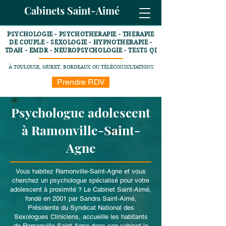
Cabinets Saint-Aimé
PSYCHOLOGIE - PSYCHOTHERAPIE - THERAPIE
DE COUPLE - SEXOLOGIE - HYPNOTHERAPIE -
TDAH - EMDR - NEUROPSYCHOLOGIE - TESTS QI
À TOULOUSE, MURET, BORDEAUX OU TÉLÉCONSULTATIONS
Prendre RDV
Psychologue adolescent
à Ramonville-Saint-
Agne
Vous habitez Ramonville-Saint-Agne et vous
cherchez un psychologue spécialisé pour votre
adolescent à proximité ? Le Cabinet Saint-Aimé,
fondé en 2001 par Sandra Saint-Aimé,
Présidente du Syndicat National des
Sexologues Cliniciens, accueille les habitants
de Ramonville-Saint-Agne dans son cabinet le