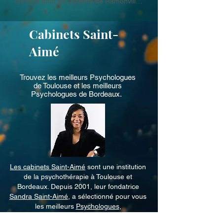
compris pour les patients de Ramonville-
Saint-Agne — est LGBTQIA+ friendly. 
Tous nos thérapeutes accompagnent les 
Cabinets Saint-
patients sans jugement, quelle que soit 
leur orientation sexuelle ou leur identité 
Aimé
de genre.
Trouvez les meilleurs
Psychologues
de Toulouse
et les meilleurs
Psychologues de Bordeaux
.
Les cabinets Saint-Aimé
sont une institution
de la psychothérapie à Toulouse et
Bordeaux. Depuis 2001, leur fondatrice
Sandra Saint-Aimé
, a sélectionné pour vous
les meilleurs
Psychologues
,
Psychothérapeutes
,
Thérapeutes de couple
,