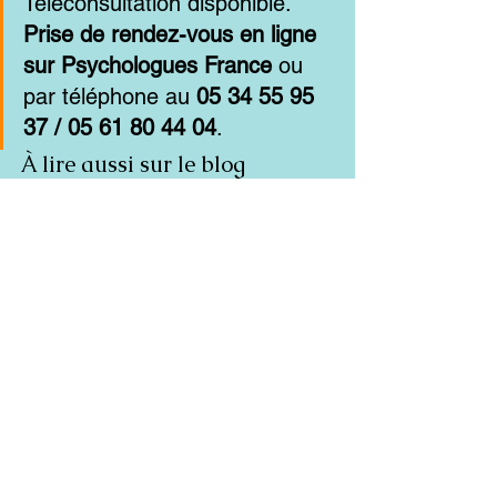
Téléconsultation disponible. 
Prise de rendez-vous en ligne 
sur Psychologues France
 ou 
par téléphone au 
05 34 55 95 
37 / 05 61 80 44 04
.
À lire aussi sur le blog
Anxiété chronique : comprendre, 
traiter, en sortir grâce à la TCC
Burn-out : les 7 signes précoces 
que personne ne prend au sérieux
Crise d'angoisse : que faire dans 
l'instant et comment en finir 
durablement
déroulement séance TCC ·
thérapie cognitivo-comportementale Toulouse
psychologue TCC Toulouse
combien de séances TCC ·
tarif TCC Toulouse