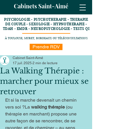
Cabinets Saint-Aimé
PSYCHOLOGIE - PSYCHOTHERAPIE - THERAPIE
DE COUPLE - SEXOLOGIE - HYPNOTHERAPIE -
TDAH - EMDR - NEUROPSYCHOLOGIE - TESTS QI
À TOULOUSE, MURET, BORDEAUX OU TÉLÉCONSULTATIONS
Prendre RDV
Cabinet Saint-Aimé
17 juil. 2025
2 min de lecture
La Walking Thérapie :
marcher pour mieux se
retrouver
Et si la marche devenait un chemin 
vers soi ?La 
walking thérapie
 (ou 
thérapie en marchant) propose une 
autre façon de se rencontrer, de se 
raconter, et de cheminer – au sens 