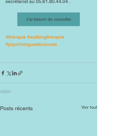
secrétariat au 05.61.80.44.04 .
J'ai besoin de consulter
#thérapie
#walkingtherapie
#psychologueàtoulouse
Voir tout
Posts récents