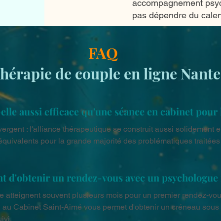
accompagnement psycho
pas dépendre du calendr
FAQ
hérapie de couple en ligne Nante
-elle aussi efficace qu'une séance en cabinet pour 
rgent : l'alliance thérapeutique se construit aussi solidement en 
équivalents pour la grande majorité des problématiques traitées
 d'obtenir un rendez-vous avec un psychologue n
nte atteignent souvent plusieurs mois pour un premier rendez-vo
on au Cabinet Saint-Aimé vous permet d'obtenir un créneau sous 
ivi.