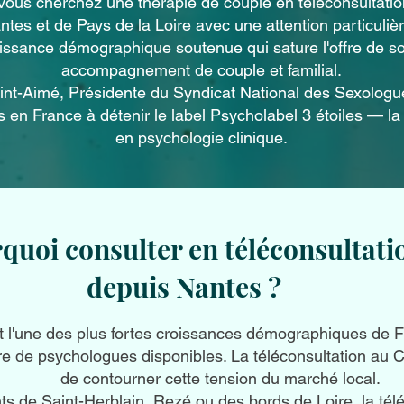
vous cherchez une thérapie de couple en téléconsultati
es et de Pays de la Loire avec une attention particuliè
roissance démographique soutenue qui sature l'offre de s
accompagnement de couple et familial.
t-Aimé, Présidente du Syndicat National des Sexologues
s en France à détenir le label Psycholabel 3 étoiles — la 
en psychologie clinique.
quoi consulter en téléconsultati
depuis Nantes ?
 l'une des plus fortes croissances démographiques de F
re de psychologues disponibles. La téléconsultation au 
de contourner cette tension du marché local.
ts de Saint-Herblain, Rezé ou des bords de Loire, la télé