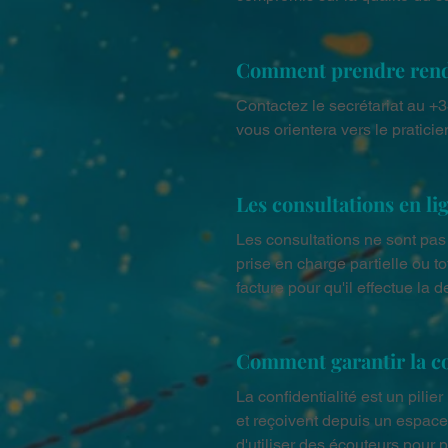
Comment prendre rend
Contactez le secrétariat au +
vous orientera vers le praticie
Les consultations en l
Les consultations ne sont pas
prise en charge partielle ou to
facture pour qu'il effectue l
Comment garantir la co
La confidentialité est un pilie
et reçoivent depuis un espace
d'utiliser des écouteurs pour 