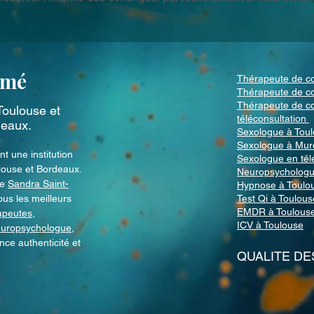
imé
Thérapeute de co
Thérapeute de c
Thérapeute de c
Toulouse
et
téléconsultation
deaux
.
Sexologue à Tou
Sexologue à Mur
t une institution
Sexologue en tél
louse et Bordeaux.
Neuropsychologu
ce
Sandra Saint-
Hypnose à Toulo
ous les meilleurs
Test Qi à Toulous
EMDR à Toulous
apeutes
,
ICV à Toulouse
uropsychologue
,
ce authenticité et
QUALITE DE