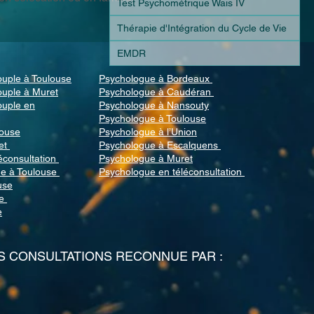
Test Psychométrique Wais IV
Thérapie d'Intégration du Cycle de Vie
EMDR
uple à Toulouse
Psychologue à Bordeaux
ouple à Muret
Psychologue à Caudéran
ouple en
Psychologue à Nansouty
Psychologue à Toulouse
louse
Psychologue à l’Union
et
Psychologue à Escalquens
éconsultation
Psychologue à Muret
e à Toulouse
Psychologue en téléconsultation
use
e
e
S CONSULTATIONS RECONNUE PAR :