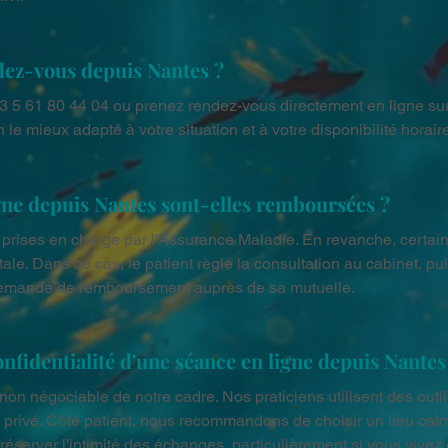
ez-vous depuis Nantes ?
33 5 61 80 44 04 ou prenez rendez-vous directement en ligne sur 
n le mieux adapté à votre situation et à votre disponibilité horair
igne depuis Nantes sont-elles remboursées ?
 prises en charge par l'Assurance Maladie. En revanche, certai
tale. Dans ce cas, le patient règle la consultation au cabinet, pu
a demande de remboursement auprès de sa mutuelle.
nfidentialité d'une séance en ligne depuis Nantes
r non négociable de notre cadre. Nos praticiens utilisent des outi
 privé. Côté patient, nous recommandons de choisir un lieu calm
préserver l'intimité des échanges, particulièrement si vous vivez 