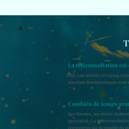
T
La téléconsultation est
Oui. Les études cliniques conve
résultats thérapeutiques sont 
Combien de temps avant
Sur Nantes, les délais d'atte
spécialisé. La téléconsultati
compromis sur la qualité du su