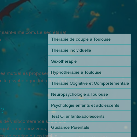
saint-aime.com. Le secrétariat 
Thérapie de couple à Toulouse
e.
Thérapie individuelle
Sexothérapie
Hypnothérapie à Toulouse
nes mutuelles proposent une 
is le psychologue lui remet une 
Thérapie Cognitive et Comportementale
Neuropsychologie à Toulouse
Psychologie enfants et adolescents
 ?
Test Qi enfants/adolescents
ls de visioconférence sécurisés 
Guidance Parentale
e et fermé chez vous, et 
en colocation ou en famille.