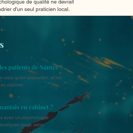
logique de qualité ne devrait
ier d'un seul praticien local.
s
les patients de Nantes ?
visio qu'en présentiel, et les 
 au cabinet.
antais en cabinet ?
us avec un psychologue 
quelques jours, sans 