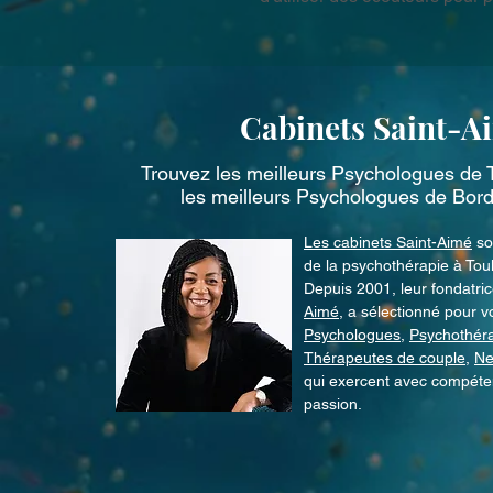
Cabinets Saint-A
Trouvez les meilleurs
Psychologues de 
les meilleurs
Psychologues de Bor
Les cabinets Saint-Aimé
son
de la psychothérapie à Tou
Depuis 2001, leur fondatri
Aimé
, a sélectionné pour v
Psychologues
,
Psychothér
Thérapeutes de couple
,
Ne
qui exercent avec compéten
passion.