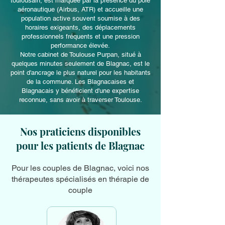
toulousain, est marquée par la présence du pôle
aéronautique (Airbus, ATR) et accueille une
population active souvent soumise à des
horaires exigeants, des déplacements
professionnels fréquents et une pression
performance élevée.
Notre cabinet de Toulouse Purpan, situé à
quelques minutes seulement de Blagnac, est le
point d'ancrage le plus naturel pour les habitants
de la commune. Les Blagnacaises et
Blagnacais y bénéficient d'une expertise
reconnue, sans avoir à traverser Toulouse.
Nos praticiens disponibles
pour les patients de Blagnac
Pour les couples de Blagnac, voici nos
thérapeutes spécialisés en thérapie de
couple