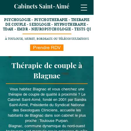
Cabinets Saint-Aimé
PSYCHOLOGIE - PSYCHOTHERAPIE - THERAPIE
DE COUPLE - SEXOLOGIE - HYPNOTHERAPIE -
TDAH - EMDR - NEUROPSYCHOLOGIE - TESTS QI
À TOULOUSE, MURET, BORDEAUX OU TÉLÉCONSULTATIONS
Prendre RDV
Thérapie de couple à
Blagnac
Vous habitez Blagnac et vous cherchez une
thérapie de couple de qualité à proximité ? Le
Cabinet Saint-Aimé, fondé en 2001 par Sandra
Saint-Aimé, Présidente du Syndicat National
des Sexologues Cliniciens, accueille les
habitants de Blagnac dans son cabinet le plus
proche : Toulouse Purpan.
Blagnac, commune dynamique du nord-ouest