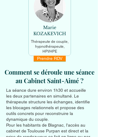
Marie
KOZAKEVICH
Thérapeute de couple,
hypnothérapeute,
HPI/HPE
Prendre RDV
En savoir +
Comment se déroule une séance
au Cabinet Saint-Aimé ?
La séance dure environ 1h30 et accueille
les deux partenaires en simultané. Le
thérapeute structure les échanges, identifie
les blocages relationnels et propose des
outils concrets pour reconstruire la
dynamique du couple.
Pour les habitants de Blagnac, l'accès au
cabinet de Toulouse Purpan est direct et la
prise de rendez-vous se fait en ligne ou par