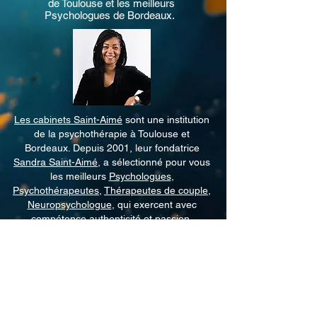
de Toulouse
et les meilleurs
Psychologues de Bordeaux
.
Les cabinets Saint-Aimé
sont une institution
de la psychothérapie à Toulouse et
Bordeaux. Depuis 2001, leur fondatrice
Sandra Saint-Aimé
, a sélectionné pour vous
les meilleurs
Psychologues
,
Psychothérapeutes
,
Thérapeutes de couple
,
Neuropsychologue
, qui exercent avec
compétence authenticité et passion.
Consultations en Cabinet ou en
Téléconsultation
Psychologie
|
Psychothérapie
|
Sexologie
Thérapie de couple
|
EMDR
|
ICV
|
Hypnose
|
TCC
LGBTQIA+🏳️‍🌈