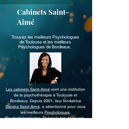
Tous nos thérapeutes accompagnent les 
Cabinets Saint-
patients sans jugement, quelle que soit 
leur orientation sexuelle ou leur identité 
Aimé
de genre.
Trouvez les meilleurs
Psychologues
de Toulouse
et les meilleurs
Psychologues de Bordeaux
.
Les cabinets Saint-Aimé
sont une institution
de la psychothérapie à Toulouse et
Bordeaux. Depuis 2001, leur fondatrice
Sandra Saint-Aimé
, a sélectionné pour vous
les meilleurs
Psychologues
,
Psychothérapeutes
,
Thérapeutes de couple
,
Neuropsychologue
, qui exercent avec