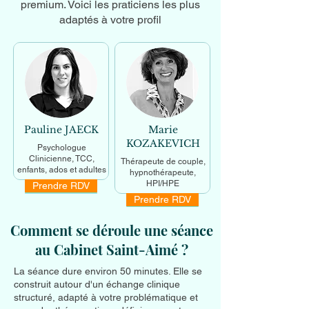
premium. Voici les praticiens les plus
adaptés à votre profil
Pauline JAECK
Marie
KOZAKEVICH
Psychologue
Clinicienne, TCC,
Thérapeute de couple,
enfants, ados et adultes
hypnothérapeute,
HPI/HPE
Prendre RDV
En savoir +
Prendre RDV
En savoir +
Comment se déroule une séance
au Cabinet Saint-Aimé ?
La séance dure environ 50 minutes. Elle se
construit autour d'un échange clinique
structuré, adapté à votre problématique et