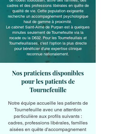
de l'ouest toulousain, attire des familles, des
cadres et des professions libérales en quête de
qualité de vie. Cette population exigeante
recherche un accompagnement psychologique
haut de gamme à proximité.
Le cabinet Saint-Aimé de Purpan est à quelques
minutes seulement de Tournefeuille via la
rocade ou la D632. Pour les Tournefeuillais et
Tournefeuillaises, c'est l'option la plus directe
pour bénéficier d'une expertise clinique
reconnue nationalement.
Nos praticiens disponibles
pour les patients de
Tournefeuille
Notre équipe accueille les patients de
Tournefeuille avec une attention
particulière aux profils suivants :
cadres, professions libérales, familles
aisées en quête d'accompagnement