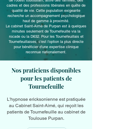
de l'ouest toulousain, attire des familles, des
cadres et des professions libérales en quête de
qualité de vie. Cette population exigeante
recherche un accompagnement psychologique
haut de gamme à proximité.
Le cabinet Saint-Aimé de Purpan est à quelques
minutes seulement de Tournefeuille via la
rocade ou la D632. Pour les Tournefeuillais et
Tournefeuillaises, c'est l'option la plus directe
pour bénéficier d'une expertise clinique
reconnue nationalement.
Nos praticiens disponibles
pour les patients de
Tournefeuille
L'hypnose ericksonienne est pratiquée
au Cabinet Saint-Aimé, qui reçoit les
patients de Tournefeuille au cabinet de
Toulouse Purpan.