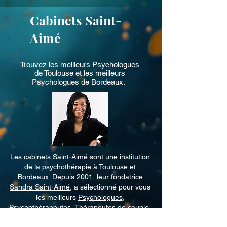
Tous nos thérapeutes accompagnent les 
Cabinets Saint-
patients sans jugement, quelle que soit 
leur orientation sexuelle ou leur identité 
Aimé
de genre.
Trouvez les meilleurs
Psychologues
de Toulouse
et les meilleurs
Psychologues de Bordeaux
.
Les cabinets Saint-Aimé
sont une institution
de la psychothérapie à Toulouse et
Bordeaux. Depuis 2001, leur fondatrice
Sandra Saint-Aimé
, a sélectionné pour vous
les meilleurs
Psychologues
,
Psychothérapeutes
,
Thérapeutes de couple
,
Neuropsychologue
, qui exercent avec