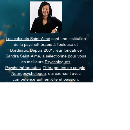
Les cabinets Saint-Aimé
sont une institution
de la psychothérapie à Toulouse et
Bordeaux. Depuis 2001, leur fondatrice
Sandra Saint-Aimé
, a sélectionné pour vous
les meilleurs
Psychologues
,
Psychothérapeutes
,
Thérapeutes de couple
,
Neuropsychologue
, qui exercent avec
compétence authenticité et passion.
Consultations en Cabinet ou en
Téléconsultation
Psychologie
|
Psychothérapie
|
Sexologie
Thérapie de couple
|
EMDR
|
ICV
|
Hypnose
|
TCC
LGBTQIA+🏳️‍🌈
CONTACT INFO :