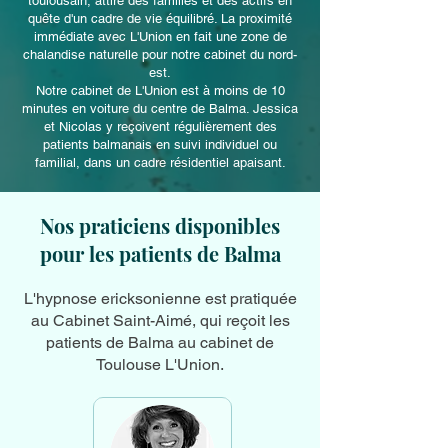
toulousain, attire des familles et des actifs en
quête d'un cadre de vie équilibré. La proximité
immédiate avec L'Union en fait une zone de
chalandise naturelle pour notre cabinet du nord-
est.
Notre cabinet de L'Union est à moins de 10
minutes en voiture du centre de Balma. Jessica
et Nicolas y reçoivent régulièrement des
patients balmanais en suivi individuel ou
familial, dans un cadre résidentiel apaisant.
Nos praticiens disponibles
pour les patients de Balma
L'hypnose ericksonienne est pratiquée
au Cabinet Saint-Aimé, qui reçoit les
patients de Balma au cabinet de
Toulouse L'Union.