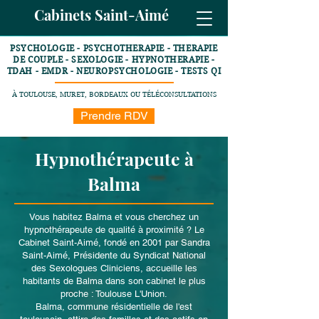
Cabinets Saint-Aimé
PSYCHOLOGIE - PSYCHOTHERAPIE - THERAPIE
DE COUPLE - SEXOLOGIE - HYPNOTHERAPIE -
TDAH - EMDR - NEUROPSYCHOLOGIE - TESTS QI
À TOULOUSE, MURET, BORDEAUX OU TÉLÉCONSULTATIONS
Prendre RDV
Hypnothérapeute à
Balma
Vous habitez Balma et vous cherchez un
hypnothérapeute de qualité à proximité ? Le
Cabinet Saint-Aimé, fondé en 2001 par Sandra
Saint-Aimé, Présidente du Syndicat National
des Sexologues Cliniciens, accueille les
habitants de Balma dans son cabinet le plus
proche : Toulouse L'Union.
Balma, commune résidentielle de l'est