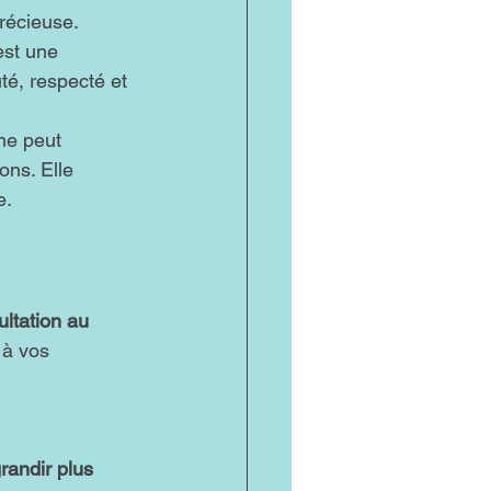
précieuse.
est une 
é, respecté et 
ne peut 
ons. Elle 
e.
ltation au 
 à vos 
randir plus 