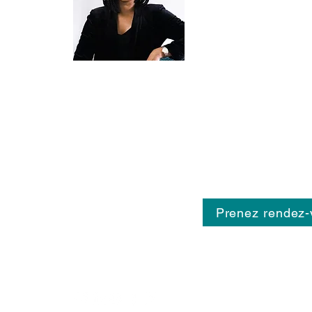
Psychologues
,
Psychothér
Thérapeutes de couple
,
Ne
qui exercent avec compéten
passion.
Consultations en Cabinet ou en Téléconsultation
Psychologie
|
Psychothérapie
|
Sexologie
Thérapie de couple
|
EMDR
|
ICV
|
Hypnose
|
TCC
LGBTQIA+🏳️‍🌈
CONTACT INFO :
Contacter le secrétariat
Prenez rendez-
Tél :
05 34 55 95 37
SUIVEZ NOUS :