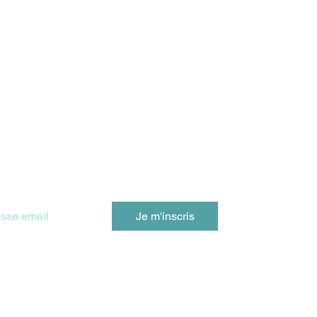
e
S CONSULTATIONS RECONNUE PAR :
 Newsletter - Lettre du dimanche
Je m'inscris