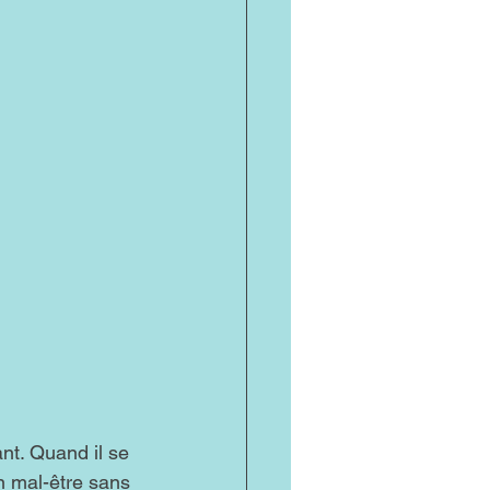
ant. Quand il se 
un mal-être sans 