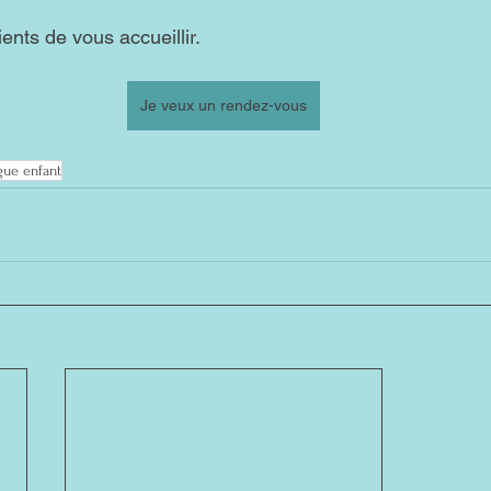
nts de vous accueillir.
Je veux un rendez-vous
gue enfant