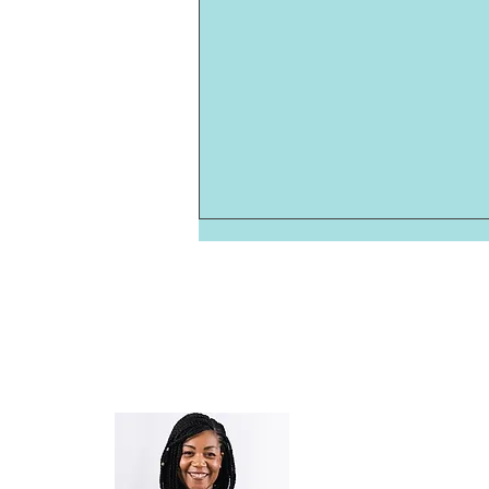
Cabinets Saint-A
Trouvez les meilleurs
Psychologues de 
les meilleurs
Psychologues de Bor
Les cabinets Saint-Aimé
son
L'hypnose pour rompre
de la psychothérapie à Tou
avec la dépendance
Depuis 2001, leur fondatri
affective
Aimé
, a sélectionné pour v