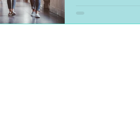
Capitole, l'UT3 Paul Sabatier
prépas, les BTS et les école
une partie significative d'en
plus rien ne tient. Si vous li
être dans cette situation : vou
vous redoutez vos examen