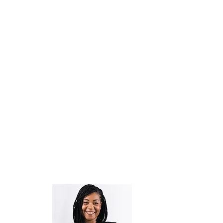
Cabinets Saint-A
Trouvez les meilleurs
Psychologues de 
les meilleurs
Psychologues de Bor
Les cabinets Saint-Aimé
son
de la psychothérapie à Tou
Depuis 2001, leur fondatri
Aimé
, a sélectionné pour v