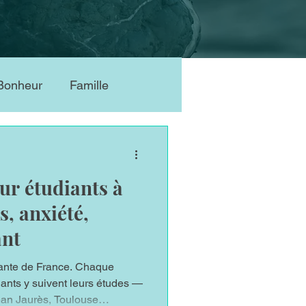
Bonheur
Famille
Dyslexie
ur étudiants à
port
burn out
s, anxiété,
ant
des schémas
diante de France. Chaque
ants y suivent leurs études —
Jean Jaurès, Toulouse