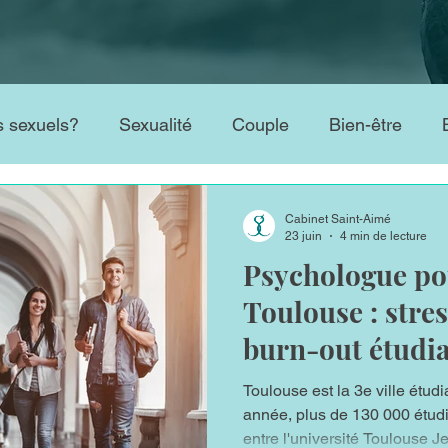
s sexuels?
Sexualité
Couple
Bien-être
se
Test QI WAIS et WISC
Enfant et Adolescents
Cabinet Saint-Aimé
23 juin
4 min de lecture
Psychologue po
n des émotions
santé mentale
Psychologue du s
Toulouse : stres
burn-out étudi
ise d'angoisse
Psychologue étudiant
Thérapie 
Toulouse est la 3e ville étu
année, plus de 130 000 étudi
entre l'université Toulouse 