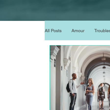
All Posts
Amour
Trouble
Neuropsychologue à Toulou
Hypersensibilité
Gestio
Dépression
TCC
Cr