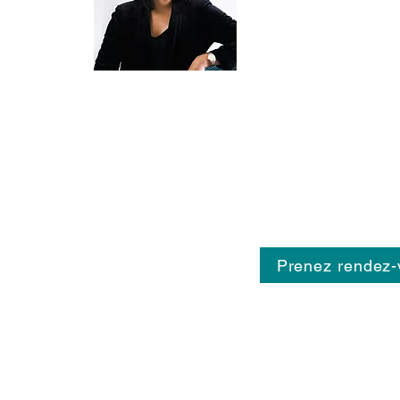
Psychologues
,
Psychothér
Thérapeutes de couple
,
Ne
qui exercent avec compéten
passion.
Consultations en Cabinet ou en Téléconsultation
Psychologie
|
Psychothérapie
|
Sexologie
Thérapie de couple
|
EMDR
|
ICV
|
Hypnose
|
TCC
LGBTQIA+🏳️‍🌈
CONTACT INFO :
Contacter le secrétariat
Prenez rendez-
Tél :
05 34 55 95 37
SUIVEZ NOUS :