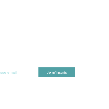
e
S CONSULTATIONS RECONNUE PAR :
 Newsletter - Lettre du dimanche
Je m'inscris