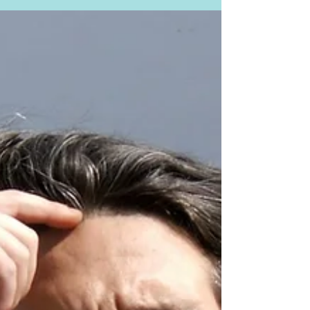
s'installe, des éclats sans raison, ou au contraire
un silence qui inquiète. Vous hésitez à consulter
parce que vous ne savez pas si c'est « juste
l'adolescence » ou si quelque chose de plus
sérieux se joue. Cette page est faite pour vous
aider à trancher. Voici les repères pour distinguer
le normal du pathologique à l'adolescence, et la
manièr