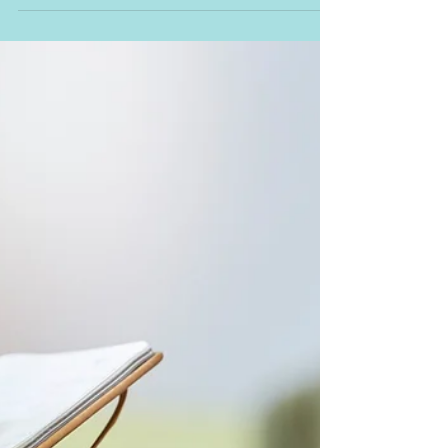
Dépression à Toulouse :
comment en sortir avec l'aide
d'un psychologue ?
Vous traversez une dépression à Toulouse ? Les
psychologues du Cabinet Saint-Aimé vous
accompagnent vers la guérison. Consultation 7j/7,
cabinet ou téléconsultation.