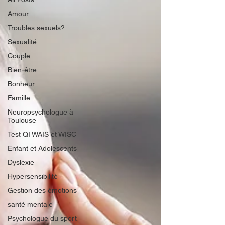
Amour
Troubles sexuels?
Sexualité
Couple
Bien-être
Bonheur
Famille
Neuropsychologue à
Toulouse
Test QI WAIS et WISC
Enfant et Adolescents
Dyslexie
Hypersensibilité
Gestion des émotions
santé mentale
Psychologue du sport