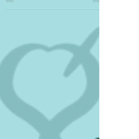
Au moment où l'on s'arrête, c'est déjà trop tard.
Le burn-out ne vous tombe pas dessus du jour au
lendemain. Il s'installe en silence, sur des mois,
parfois des années, et il vous a déjà entamé bien
avant le matin où vous n'arrivez plus à vous lever.
Le problème, c'est que les signaux précoces
ressemblent à des fatigues ordinaires. On les
minimise, on les normalise, on les attribue à « une
période un peu chargée ». Et c'est précisément
cette banalisation qui transforme un épu