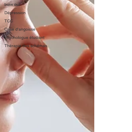
burn out
Dépression
TCC
Crise d'angoisse
Psychologue étudiant
Thérapie des schémas