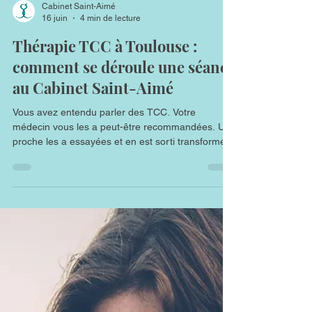
Cabinet Saint-Aimé
16 juin
4 min de lecture
Thérapie TCC à Toulouse :
comment se déroule une séance
au Cabinet Saint-Aimé
Vous avez entendu parler des TCC. Votre
médecin vous les a peut-être recommandées. Un
proche les a essayées et en est sorti transformé.
Mais vous hésitez encore — parce que vous ne
savez pas vraiment à quoi vous attendre. Cette
page existe pour répondre à cette zone
d'incertitude. Voici, séance par séance, ce qui se
passe concrètement quand vous démarrez une